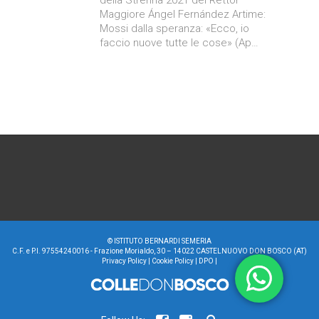
Maggiore Ángel Fernández Artime:
Mossi dalla speranza: «Ecco, io
faccio nuove tutte le cose» (Ap…
©
ISTITUTO BERNARDI SEMERIA
C.F. e P.I. 97554240016 - Frazione Morialdo, 30 – 14022 CASTELNUOVO DON BOSCO (AT)
Privacy Policy
|
Cookie Policy
|
DPO
|