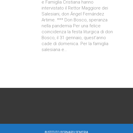
e Famiglia Cristiana hanno
intervistato il Rettor Maggiore dei
Salesiani, don Ángel Fernández
Artime. *** Don Bosco, speranza
nella pandemia Per una felice
coincidenza la festa liturgica di don
Bosco, il 31 gennaio, quest’anno
cade di domenica. Per la famiglia
salesiana e…
©
ISTITUTO BERNARDI SEMERIA