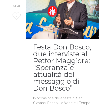
01 '21
Love
0
it
Festa Don Bosco,
due interviste al
Rettor Maggiore:
“Speranza e
attualità del
messaggio di
Don Bosco”
In occasione della festa di San
Giovanni Bosco, La Voce e il Tempo