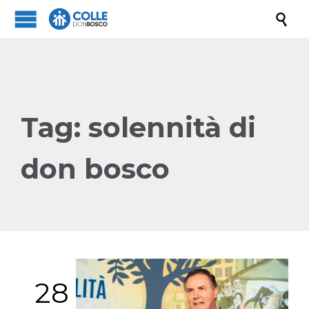

Tag:
solennità di
don bosco
28