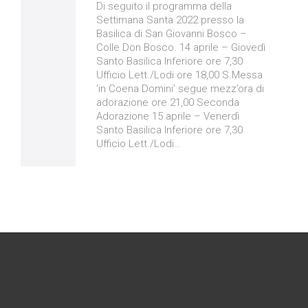
Di seguito il programma della
Settimana Santa 2022 presso la
Basilica di San Giovanni Bosco –
Colle Don Bosco. 14 aprile – Giovedì
Santo Basilica Inferiore ore 7,30
Ufficio Lett./Lodi ore 18,00 S.Messa
‘in Coena Domini’ segue mezz’ora di
adorazione ore 21,00 Seconda
Adorazione 15 aprile – Venerdì
Santo Basilica Inferiore ore 7,30
Ufficio Lett./Lodi…