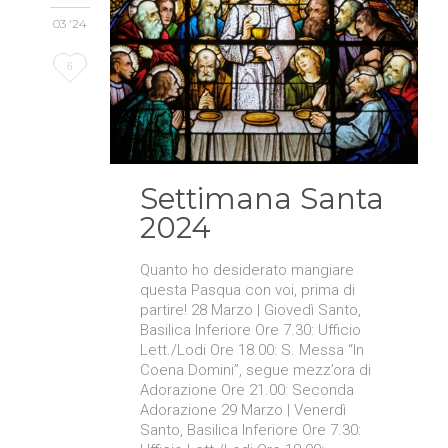
03 '24
Love
6
it
Settimana Santa
2024
Quanto ho desiderato mangiare
questa Pasqua con voi, prima di
partire! 28 Marzo | Giovedì Santo,
Basilica Inferiore Ore 7.30: Ufficio
Lett./Lodi Ore 18.00: S. Messa “In
Coena Domini”, segue mezz’ora di
Adorazione Ore 21.00: Seconda
Adorazione 29 Marzo | Venerdì
Santo, Basilica Inferiore Ore 7.30: