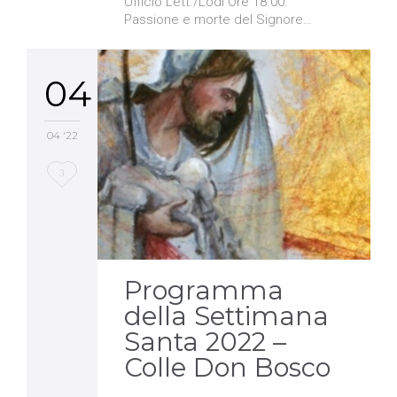
Ufficio Lett./Lodi Ore 18.00:
Passione e morte del Signore…
04
04 '22
Love
3
it
Programma
della Settimana
Santa 2022 –
Colle Don Bosco