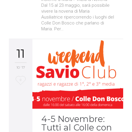
Dal 15 al 23 maggio, sarà possibile
vivere la novena di Maria
Ausiliatrice ripercorrendo i luoghi del
Colle Don Bosco che parlano di
Maria. Per…
11
10 '17
Love
0
it
4-5 Novembre:
Tutti al Colle con