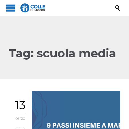

Tag:
scuola media
13
05 '20