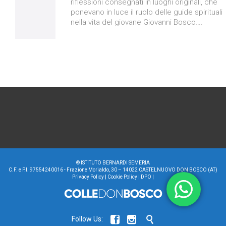
riflessioni consegnati in luoghi originali, che
ponevano in luce il ruolo delle guide spirituali
nella vita del giovane Giovanni Bosco….
©
ISTITUTO BERNARDI SEMERIA
C.F. e P.I. 97554240016 - Frazione Morialdo, 30 – 14022 CASTELNUOVO DON BOSCO (AT)
Privacy Policy
|
Cookie Policy
|
DPO
|



Follow Us: