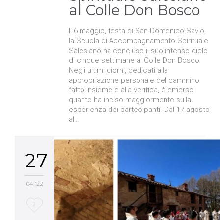
al Colle Don Bosco
Il 6 maggio, festa di San Domenico Savio,
la Scuola di Accompagnamento Spirituale
Salesiano ha concluso il suo intenso ciclo
di cinque settimane al Colle Don Bosco.
Negli ultimi giorni, dedicati alla
appropriazione personale del cammino
fatto insieme e alla verifica, è emerso
quanto ha inciso maggiormente sulla
esperienza dei partecipanti. Dal 17 agosto
al…
27
04 '22
Love
2
it