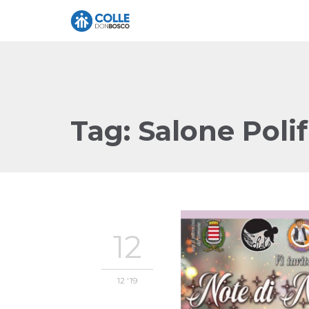
Tag:
Salone Poli
12
12 '19