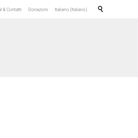
Skip

l & Contatti
Donazioni
Italiano
(
Italiano
)
to
content