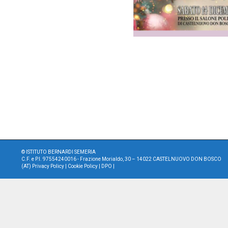
©
ISTITUTO BERNARDI SEMERIA
C.F. e P.I. 97554240016 - Frazione Morialdo, 30 – 14022 CASTELNUOVO DON BOSCO
(AT)
Privacy Policy
|
Cookie Policy
|
DPO
|