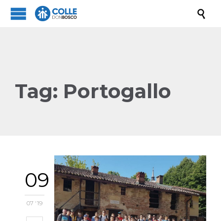

Tag:
Portogallo
09
07 '19