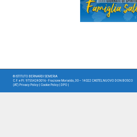
©
ISTITUTO BERNARDI SEMERIA
C.F. e P.I. 97554240016 - Frazione Morialdo, 30 – 14022 CASTELNUOVO DON BOSCO
(AT)
Privacy Policy
|
Cookie Policy
|
DPO
|