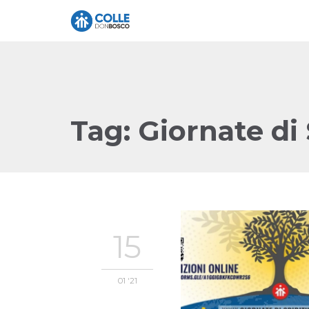
Tag:
Giornate di 
15
01 '21