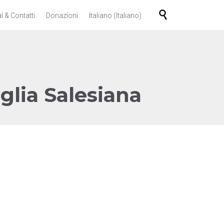
Skip

l & Contatti
Donazioni
Italiano
(
Italiano
)
to
content
iglia Salesiana