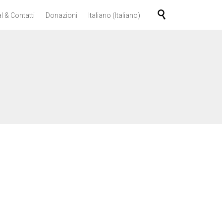
Skip

l & Contatti
Donazioni
Italiano
(
Italiano
)
to
content