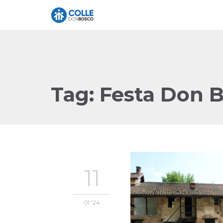
Tag:
Festa Don 
11
01 '24