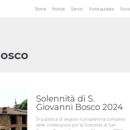
Storia
Notizie
Servizi
Visita guidata
Socia
Bosco
Solennità di S.
Giovanni Bosco 2024
Si pubblica di seguito il programma completo
delle celebrazioni per la Solennità di San