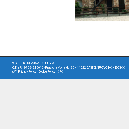
©
ISTITUTO BERNARDI SEMERIA
C.F. e P.I. 97554240016 - Frazione Morialdo, 30 – 14022 CASTELNUOVO DON BOSCO
(AT)
Privacy Policy
|
Cookie Policy
|
DPO
|