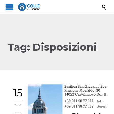

Tag:
Disposizioni
15
05 '20