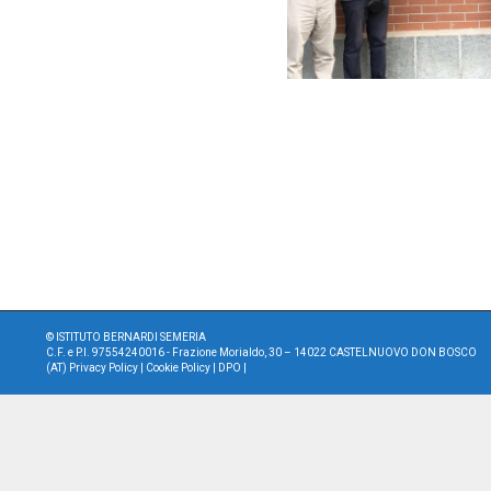
©
ISTITUTO BERNARDI SEMERIA
C.F. e P.I. 97554240016 - Frazione Morialdo, 30 – 14022 CASTELNUOVO DON BOSCO
(AT)
Privacy Policy
|
Cookie Policy
|
DPO
|