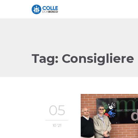
Tag:
Consigliere 
05
10 '21