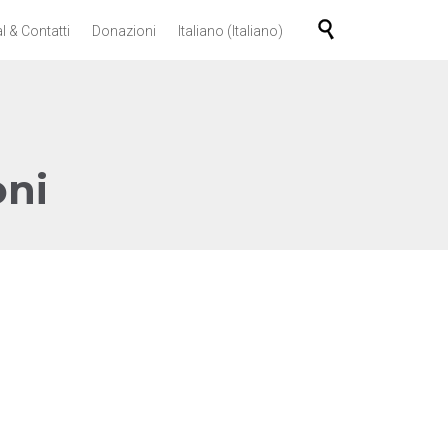
Skip

l & Contatti
Donazioni
Italiano
(
Italiano
)
to
content
oni