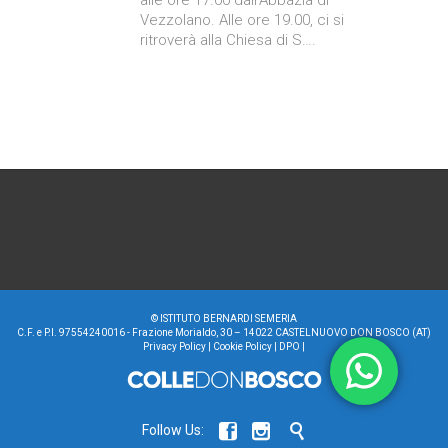
Vezzolano. Alle ore 19.00, ci si
ritroverà alla Chiesa di S….
©
ISTITUTO BERNARDI SEMERIA
C.F. e P.I. 97554240016 - Frazione Morialdo, 30 – 14022 CASTELNUOVO DON BOSCO (AT)
Privacy Policy
|
Cookie Policy
|
DPO
|



Follow Us: