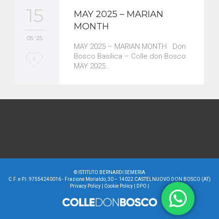
15
MAY 2025 – MARIAN
MONTH
05 '25
MAY 2025 – MARIAN MONTH Don
Bosco Basilica – Colle don Bosco
L
0
MAY 2025…
o
v
e
i
t
©
ISTITUTO BERNARDI SEMERIA
C.F. e P.I. 97554240016 - Frazione Morialdo, 30 – 14022 CASTELNUOVO DON BOSCO (AT)
Privacy Policy
|
Cookie Policy
|
DPO
|