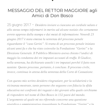
MESSAGGIO DEL RETTOR MAGGIORE agli
Amici di Don Bosco
25 giugno 2017 –
Desidero inviare a ciascuno un cordiale saluto e
allo stesso tempo informarvi in merito ad alcune notizie che certamente
avrete appreso dalla stampa e dai mezzi di informazione. Venerdì 23
giugno 2017 è stata emessa la sentenza del processo penale
riguardante il “caso Gerini”. Si tratta di un processo penale iniziato
alcuni anni fa e che ha visto coinvolte la Fondazione “Gerini” e la
Direzione Generale. Il Pubblico Ministero aveva chiesto l’undici di
maggio la condanna dei tre imputati accusati di truffa. Il Giudice,
nella sentenza, ha dichiarato assolti i tre imputati perché il fatto non
sussiste. Questo processo, pertanto, è concluso. Il processo civile,
invece, continua in attesa della sentenza della Corte di Cassazione.
Con questo mio scritto desidero ringraziare, per la solidarietà e la
vicinanza mostrate, tante persone che seguono con fiducia la sfida
educativa nei confronti dei ragazzi e dei giovani alla quale cerchiamo
di rispondere nel nome di Don Bosco in 132 paesi del mondo.
L’argomento al quale mi sto riferendo concerne una questione
giuridica e amministrativa riguardante la Fondazione “Gerini” e la