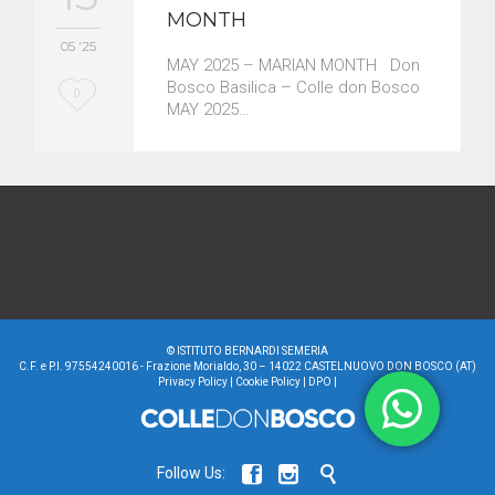
MONTH
05 '25
MAY 2025 – MARIAN MONTH Don
Bosco Basilica – Colle don Bosco
L
0
MAY 2025…
o
v
e
i
t
©
ISTITUTO BERNARDI SEMERIA
C.F. e P.I. 97554240016 - Frazione Morialdo, 30 – 14022 CASTELNUOVO DON BOSCO (AT)
Privacy Policy
|
Cookie Policy
|
DPO
|



Follow Us: