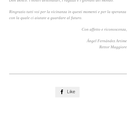
Don Bosco: i nostri destinatari, i ragazzi e i giovani del mondo.
Ringrazio tutti voi per la vicinanza in questi momenti e per la speranza
con la quale ci aiutate a guardare al futuro.
Con affetto e riconoscenza,
Ángel Fernández Artime
Rettor Maggiore
Like
