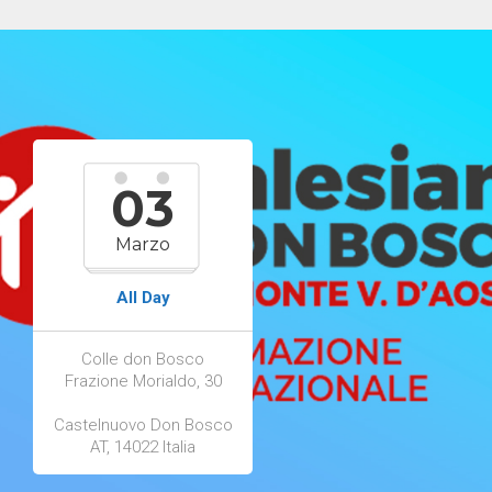
03
Marzo
All Day
Colle don Bosco
Frazione Morialdo, 30
Castelnuovo Don Bosco
AT
,
14022
Italia