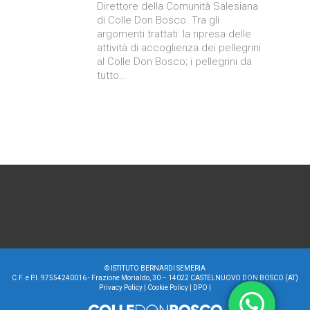
Direttore della Comunità Salesiana
di Colle Don Bosco. Tra gli
argomenti trattati: la ripresa delle
attività di accoglienza dei pellegrini
al Colle Don Bosco; i pellegrini da
tutto…
©
ISTITUTO BERNARDI SEMERIA
C.F. e P.I. 97554240016 - Frazione Morialdo, 30 – 14022 CASTELNUOVO DON BOSCO (AT)
Privacy Policy
|
Cookie Policy
|
DPO
|