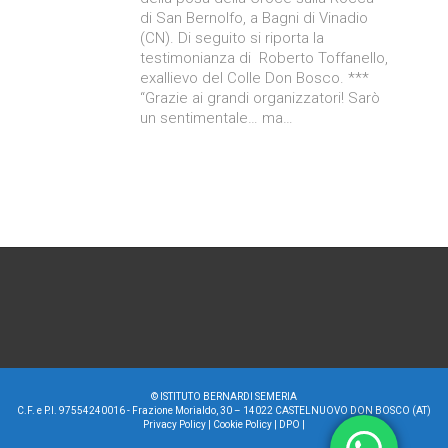
di San Bernolfo, a Bagni di Vinadio
(CN). Di seguito si riporta la
testimonianza di Roberto Toffanello,
exallievo del Colle Don Bosco. ***
“Grazie ai grandi organizzatori! Sarò
un sentimentale… ma…
©
ISTITUTO BERNARDI SEMERIA
C.F. e P.I. 97554240016 - Frazione Morialdo, 30 – 14022 CASTELNUOVO DON BOSCO (AT)
Privacy Policy
|
Cookie Policy
|
DPO
|