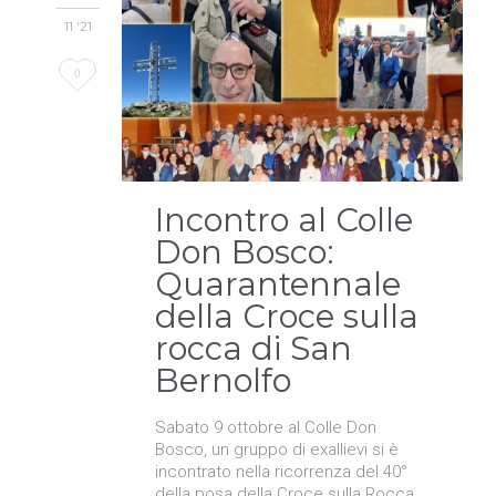
11 '21
Love
0
it
Incontro al Colle
Don Bosco:
Quarantennale
della Croce sulla
rocca di San
Bernolfo
Sabato 9 ottobre al Colle Don
Bosco, un gruppo di exallievi si è
incontrato nella ricorrenza del 40°
della posa della Croce sulla Rocca