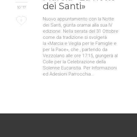
dei Santi»
10 '17
Nuovo appuntamento con la Notte
Love
0
dei Santi, giunta oramai alla sua IV
it
edizione. Nella serata del 31 Ottobre
come da tradizione si svolgerà
la «Marcia e Veglia per le Famiglie e
per la Pace», che , partendo da
Vezzolano alle ore 17:15, giungerà al
Colle per la Celebrazione della
Solenne Eucaristia. Per Informazioni
ed Adesioni Parrocchia…