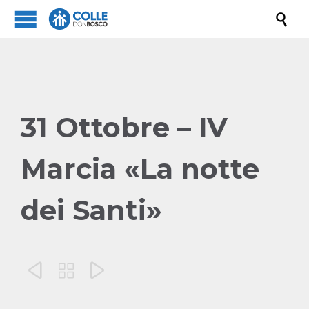

31 Ottobre – IV
Marcia «La notte
dei Santi»


