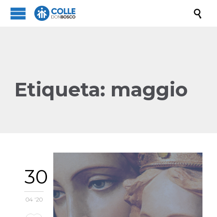

Etiqueta:
maggio
30
04 '20