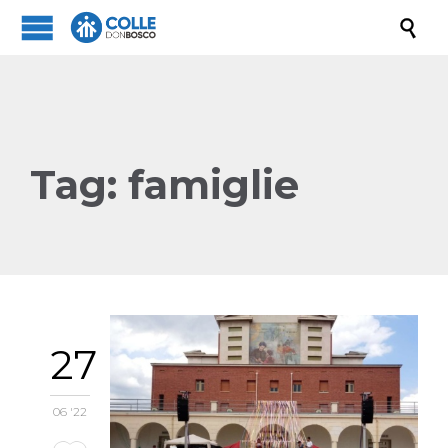

Tag:
famiglie
27
06 '22