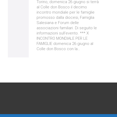
Torino, domenica 26 giugno si terrà
al Colle don Bosco il decimo
incontro mondiale per le famiglie
promosso dalla diocesi, Famiglia
Salesiana e Forum delle
associazioni familiari. Di seguito le
informazioni sull’evento. *** X
INCONTRO MONDIALE PER LE
FAMIGLIE domenica 26 giugno al
Colle don Bosco con la…