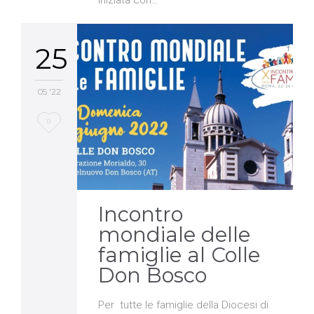
25
05 '22
Love
0
it
Incontro
mondiale delle
famiglie al Colle
Don Bosco
Per tutte le famiglie della Diocesi di