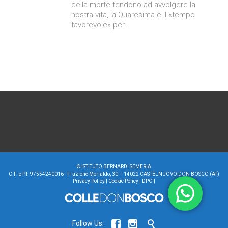
della morte tendono ad avvolgere la
nostra vita, la Quaresima è il «tempo
favorevole» per…
©
ISTITUTO BERNARDI SEMERIA
C.F. e P.I. 97554240016 - Frazione Morialdo, 30 – 14022 CASTELNUOVO DON BOSCO (AT)
Privacy Policy
|
Cookie Policy
|
DPO
|



Follow Us: