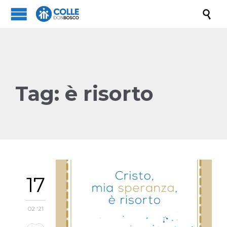

Tag:
è risorto
17
02 '21