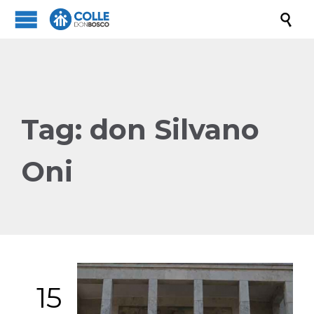

Tag:
don Silvano
Oni
15