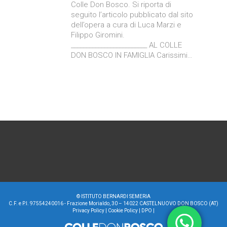
Colle Don Bosco. Si riporta di
seguito l’articolo pubblicato dal sito
dell’opera a cura di Luca Marzi e
Filippo Giromini.
_________________________ AL COLLE
DON BOSCO IN FAMIGLIA Carissimi…
©
ISTITUTO BERNARDI SEMERIA
C.F. e P.I. 97554240016 - Frazione Morialdo, 30 – 14022 CASTELNUOVO DON BOSCO (AT)
Privacy Policy
|
Cookie Policy
|
DPO
|