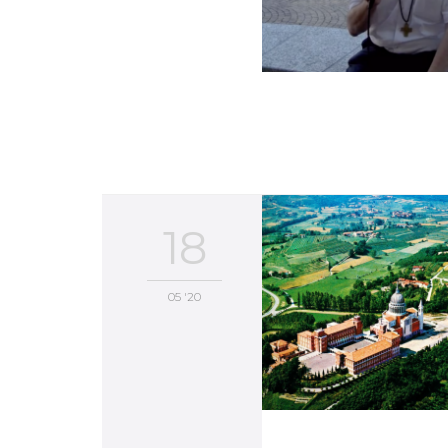
18
05 '20