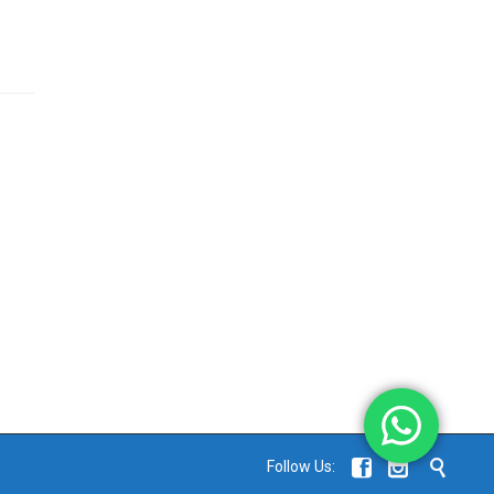



Follow Us: