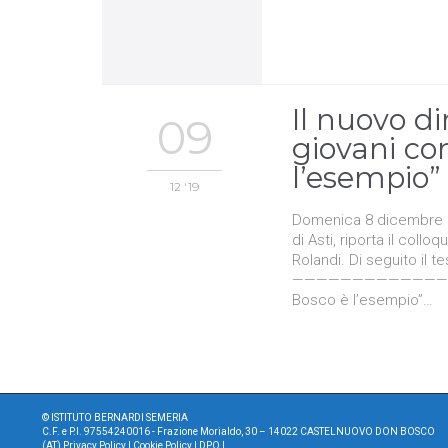
Il nuovo di
09
giovani co
l’esempio”
12 '19
Domenica 8 dicembre 20
di Asti, riporta il coll
Rolandi. Di seguito il t
————————————— Il nuo
Bosco è l’esempio”…
©
ISTITUTO BERNARDI SEMERIA
C.F. e P.I. 97554240016 - Frazione Morialdo, 30 – 14022 CASTELNUOVO DON BOSCO
(AT)
Privacy Policy
|
Cookie Policy
|
DPO
|