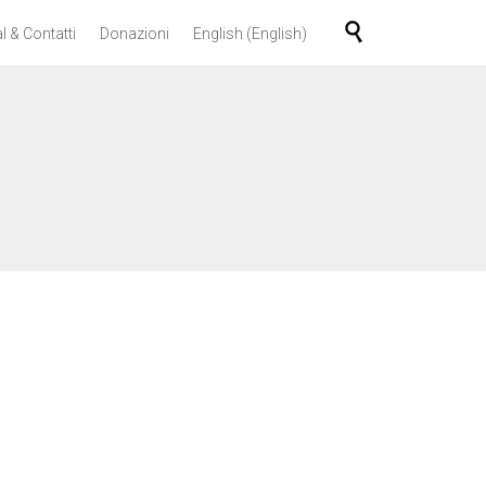
Skip

l & Contatti
Donazioni
English
(
English
)
to
content