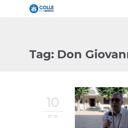
Tag:
Don Giovan
10
07 '20