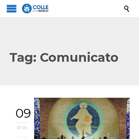

Tag:
Comunicato
09
03 '20