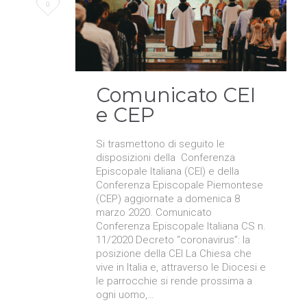
Love
0
it
Comunicato CEI
e CEP
Si trasmettono di seguito le
disposizioni della Conferenza
Episcopale Italiana (CEI) e della
Conferenza Episcopale Piemontese
(CEP) aggiornate a domenica 8
marzo 2020. Comunicato
Conferenza Episcopale Italiana CS n.
11/2020 Decreto “coronavirus”: la
posizione della CEI La Chiesa che
vive in Italia e, attraverso le Diocesi e
le parrocchie si rende prossima a
ogni uomo,…