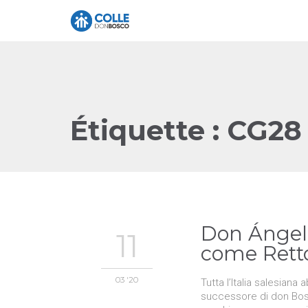
Étiquette :
CG28
Don Ángel
11
come Rett
03 '20
Tutta l’Italia salesian
successore di don Bosco.