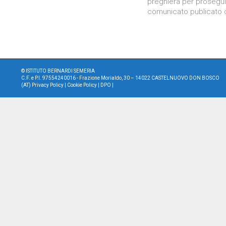
preghiera per proseguir
comunicato publicato 
©
ISTITUTO BERNARDI SEMERIA
C.F. e P.I. 97554240016 - Frazione Morialdo, 30 – 14022 CASTELNUOVO DON BOSCO
(AT)
Privacy Policy
|
Cookie Policy
|
DPO
|