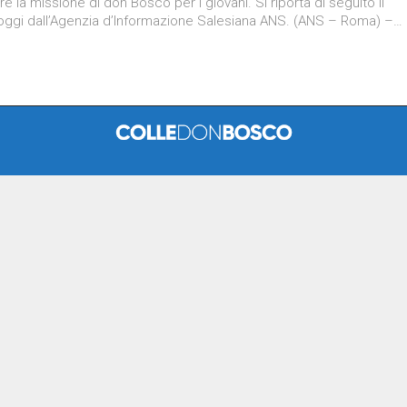
e la missione di don Bosco per i giovani. Si riporta di seguito il
oggi dall’Agenzia d’Informazione Salesiana ANS. (ANS – Roma) –…