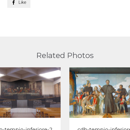
Like

Related Photos
View
View
b-tempio-inferiore-2
cdb-tempio-inferior