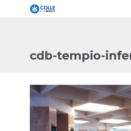
cdb-tempio-infer