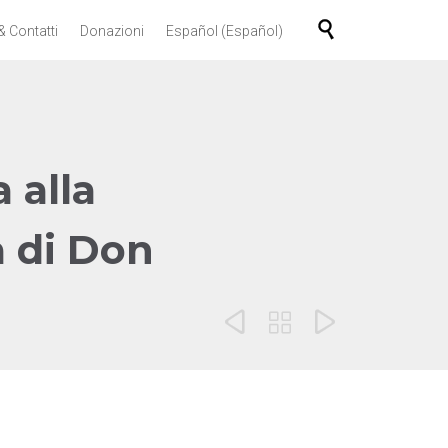
Skip

& Contatti
Donazioni
Español
(
Español
)
to
content
 alla
a di Don


