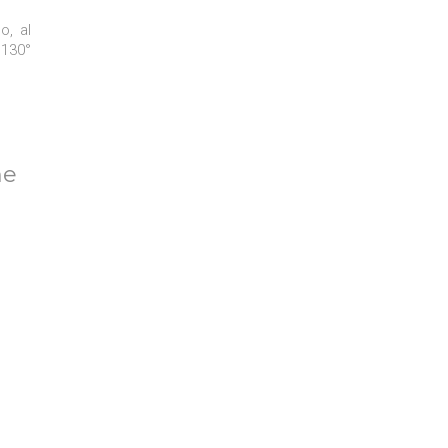
o, al
 130°
he