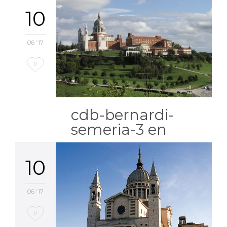
10
06 '17
Love
0
it
cdb-bernardi-
semeria-3 en
10
06 '17
Love
0