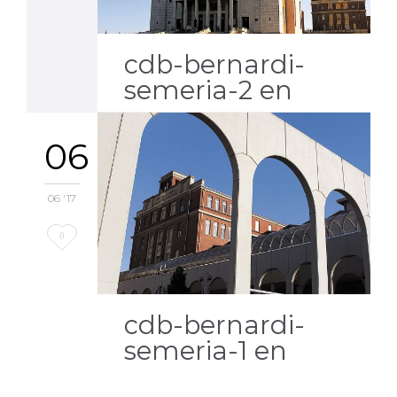
it
cdb-bernardi-
semeria-2 en
06
06 '17
Love
0
it
cdb-bernardi-
semeria-1 en