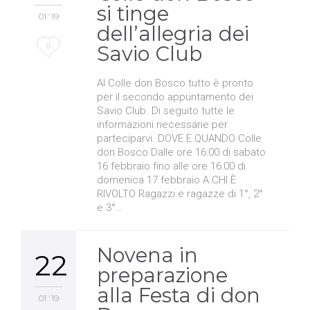
si tinge
01 '19
dell’allegria dei
Love
0
Savio Club
it
Al Colle don Bosco tutto è pronto
per il secondo appuntamento dei
Savio Club. Di seguito tutte le
informazioni necessarie per
parteciparvi. DOVE E QUANDO Colle
don Bosco Dalle ore 16:00 di sabato
16 febbraio fino alle ore 16:00 di
domenica 17 febbraio A CHI È
RIVOLTO Ragazzi e ragazze di 1°, 2°
e 3°…
Novena in
22
preparazione
alla Festa di don
01 '19