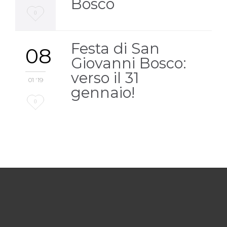
Bosco
Love
0
it
Festa di San
08
Giovanni Bosco:
verso il 31
01 '19
gennaio!
Love
0
it