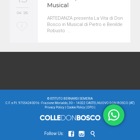
Musical
04 '26
ARTEDANZA presenta La Vita di Don
Bosco in Musical di Pietro e Benilde
L
2
Robusto …
o
v
e
i
t
©
ISTITUTO BERNARDI SEMERIA
C.F. e P.I. 97554240016 - Frazione Morialdo, 30 – 14022 CASTELNUOVO DON BOSCO (AT)
Privacy Policy
|
Cookie Policy
|
DPO
|



Follow Us: