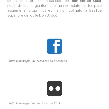
Messa finale presieduta dall’Ispettore
don Enrico Stasi
,
ricca di tutti i genitori che hanno voluto partecipare
assieme ai propri figli ed hanno ricolmato la Basilica
superiore del colle Don Bosco.

Tutte le immagini del week end su Facebook.

Tutte le immagini del week end su Flickr.