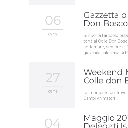
Gazzetta d
06
Don Bosco
09 '19
Si riporta l’articolo p
terrà al Colle Don Bos
settembre, sempre al Col
giovanile salesiana di 
Weekend M
27
Colle don 
08 '19
Un momento di ritrovo p
Campi Animatori
Maggio 201
04
Delegati Is