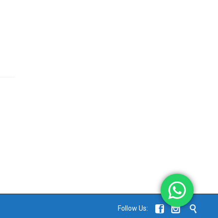



Follow Us: