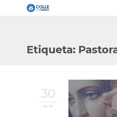
Etiqueta:
Pastora
30
04 '20