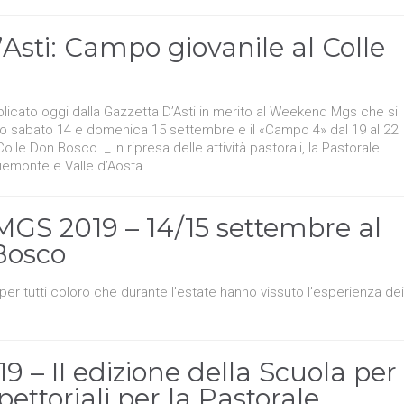
’Asti: Campo giovanile al Colle
ubblicato oggi dalla Gazzetta D’Asti in merito al Weekend Mgs che si
co sabato 14 e domenica 15 settembre e il «Campo 4» dal 19 al 22
le Don Bosco. _ In ripresa delle attività pastorali, la Pastorale
Piemonte e Valle d’Aosta…
GS 2019 – 14/15 settembre al
Bosco
er tutti coloro che durante l’estate hanno vissuto l’esperienza dei
9 – II edizione della Scuola per
pettoriali per la Pastorale