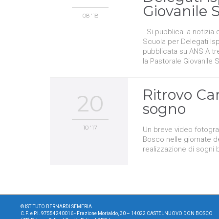
Giovanile 
08 '18
Si pubblica la notizia d
Scuola per Delegati Is
pubblicata su ANS A tre
la Pastorale Giovanile 
Ritrovo Ca
20
sogno
10 '17
Un breve video fotograf
Bosco nelle giornate d
realizzazione di sogni
©
ISTITUTO BERNARDI SEMERIA
C.F. e P.I. 97554240016 - Frazione Morialdo, 30 – 14022 CASTELNUOVO DON BOSCO