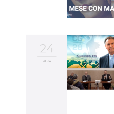
24
01 '20