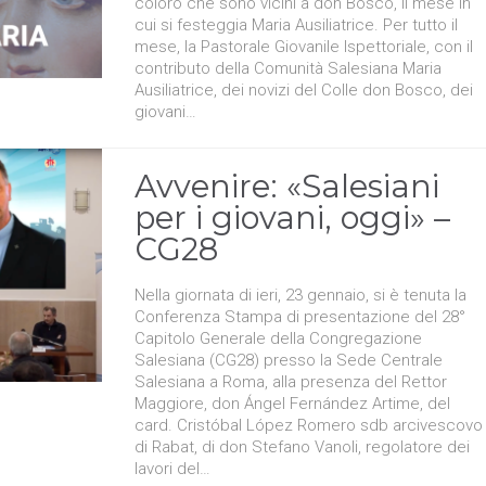
coloro che sono vicini a don Bosco, il mese in
cui si festeggia Maria Ausiliatrice. Per tutto il
mese, la Pastorale Giovanile Ispettoriale, con il
contributo della Comunità Salesiana Maria
Ausiliatrice, dei novizi del Colle don Bosco, dei
giovani…
Avvenire: «Salesiani
per i giovani, oggi» –
CG28
Nella giornata di ieri, 23 gennaio, si è tenuta la
Conferenza Stampa di presentazione del 28°
Capitolo Generale della Congregazione
Salesiana (CG28) presso la Sede Centrale
Salesiana a Roma, alla presenza del Rettor
Maggiore, don Ángel Fernández Artime, del
card. Cristóbal López Romero sdb arcivescovo
di Rabat, di don Stefano Vanoli, regolatore dei
lavori del…