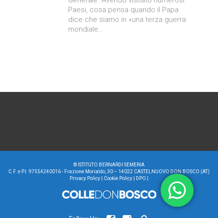
Paesi, cosa pensa quando il Papa
dice che siamo in «una terza guerra
mondiale…
©
ISTITUTO BERNARDI SEMERIA
C.F. e P.I. 97554240016 - Frazione Morialdo, 30 – 14022 CASTELNUOVO DON BOSCO (AT)
Privacy Policy
|
Cookie Policy
|
DPO
|