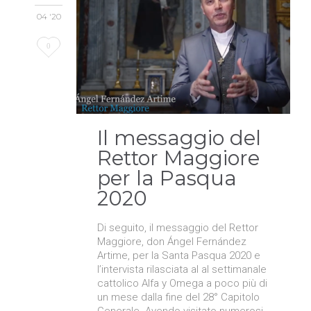
04 '20
Love
0
it
Il messaggio del
Rettor Maggiore
per la Pasqua
2020
Di seguito, il messaggio del Rettor
Maggiore, don Ángel Fernández
Artime, per la Santa Pasqua 2020 e
l’intervista rilasciata al al settimanale
cattolico Alfa y Omega a poco più di
un mese dalla fine del 28° Capitolo
Generale. Avendo visitato numerosi