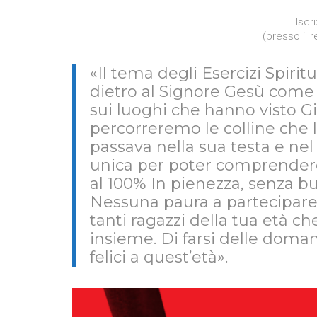
Iscr
(presso il 
«Il tema degli Esercizi Spiritu
dietro al Signore Gesù come
sui luoghi che hanno visto G
percorreremo le colline che 
passava nella sua testa e ne
unica per poter comprendere 
al 100% In pienezza, senza but
Nessuna paura a partecipare
tanti ragazzi della tua età ch
insieme. Di farsi delle doma
felici a quest’età».