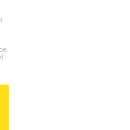
o
ce.
l