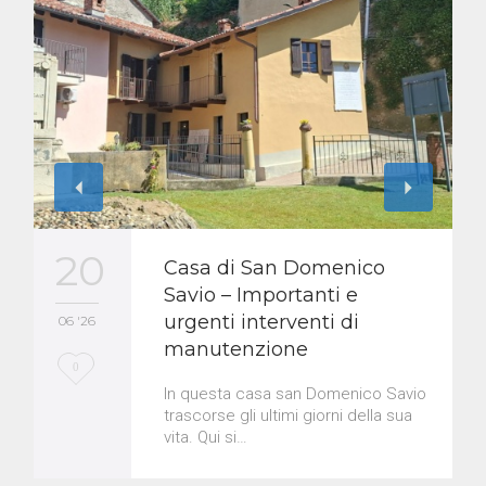
20
Casa di San Domenico
Savio – Importanti e
urgenti interventi di
06 '26
manutenzione
L
0
In questa casa san Domenico Savio
o
trascorse gli ultimi giorni della sua
vita. Qui si…
v
e