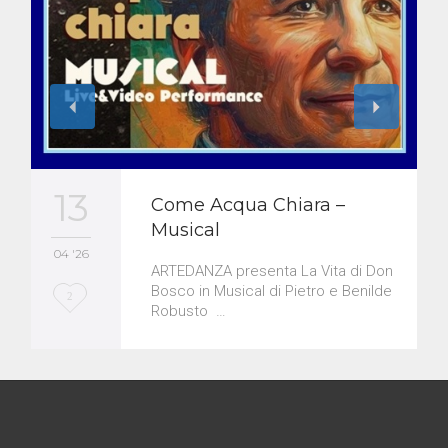
13
Come Acqua Chiara –
Musical
04 '26
ARTEDANZA presenta La Vita di Don
Bosco in Musical di Pietro e Benilde
L
2
Robusto …
o
v
e
i