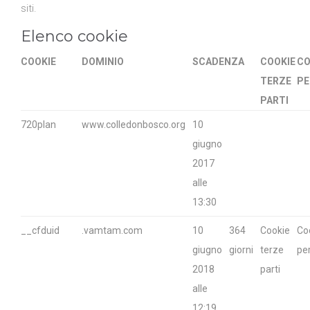
siti.
Elenco cookie
COOKIE
DOMINIO
SCADENZA
COOKIE
CO
TERZE
PE
PARTI
720plan
www.colledonbosco.org
10
giugno
2017
alle
13:30
__cfduid
.vamtam.com
10
364
Cookie
Co
giugno
giorni
terze
pe
2018
parti
alle
12:19