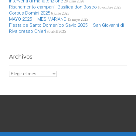
interventi di manutenzione
20 junio 2026
Risanamento campanili Basilica don Bosco
16 octubre 2025
Corpus Domini 2025
6 junio 2025
MAYO 2025 – MES MARIANO
15 mayo 2025
Fiesta de Santo Domenico Savio 2025 – San Giovanni di
Riva presso Chieri
30 abril 2025
Archivos
Archivos