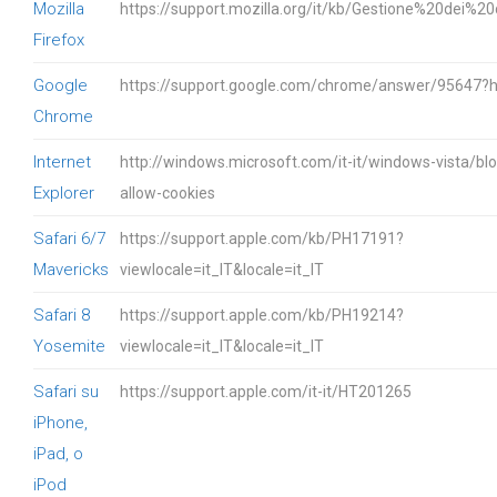
Mozilla
https://support.mozilla.org/it/kb/Gestione%20dei%20
Firefox
Google
https://support.google.com/chrome/answer/95647?hl
Chrome
Internet
http://windows.microsoft.com/it-it/windows-vista/blo
Explorer
allow-cookies
Safari 6/7
https://support.apple.com/kb/PH17191?
Mavericks
viewlocale=it_IT&locale=it_IT
Safari 8
https://support.apple.com/kb/PH19214?
Yosemite
viewlocale=it_IT&locale=it_IT
Safari su
https://support.apple.com/it-it/HT201265
iPhone,
iPad, o
iPod