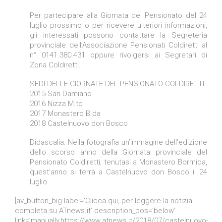
Per partecipare alla Giornata del Pensionato del 24
luglio prossimo o per ricevere ulteriori informazioni,
gli interessati possono contattare la Segreteria
provinciale dell’Associazione Pensionati Coldiretti al
n° 0141.380.431 oppure rivolgersi ai Segretari di
Zona Coldiretti.
SEDI DELLE GIORNATE DEL PENSIONATO COLDIRETTI
2015 San Damiano
2016 Nizza M.to
2017 Monastero B.da
2018 Castelnuovo don Bosco
Didascalia: Nella fotografia un’immagine dell’edizione
dello scorso anno della Giornata provinciale del
Pensionato Coldiretti, tenutasi a Monastero Bormida,
quest’anno si terrà a Castelnuovo don Bosco il 24
luglio
[av_button_big label=’Clicca qui, per leggere la notizia
completa su ATnews.it’ description_pos=’below’
link=’manually,https://www.atnews.it/2018/07/castelnuovo-