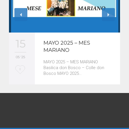
15
MAYO 2025 – MES
MARIANO
05 '25
MAYO 2025 – MES MARIANO
Basilica don Bosco – Colle don
L
0
Bosco MAYO 2025…
o
v
e
i
t