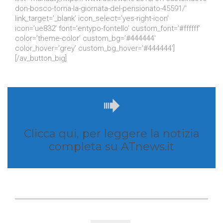
don-bosco-torna-la-giornata-del-pensionato-45591/’
link_target=’_blank’ icon_select=’yes-right-icon’
icon=’ue832′ font=’entypo-fontello’ custom_font=’#ffffff’
color=’theme-color’ custom_bg=’#444444′
color_hover=’grey’ custom_bg_hover=’#444444′]
[/av_button_big]

Clicca qui, per leggere la notizia
completa su ATnews.it