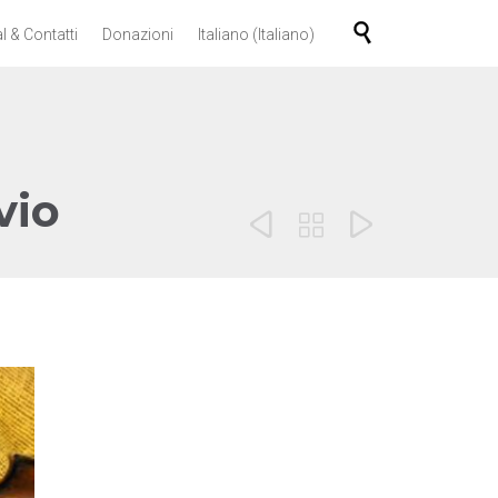
Skip

l & Contatti
Donazioni
Italiano
(
Italiano
)
to
content
vio


