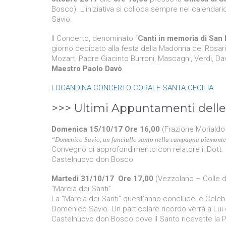
Bosco). L’iniziativa si colloca sempre nel calendar
Savio.
Il Concerto, denominato “
Canti in memoria di San
giorno dedicato alla festa della Madonna del Rosario
Mozart, Padre Giacinto Burroni, Mascagni, Verdi, Dav
Maestro Paolo Davò
.
LOCANDINA CONCERTO CORALE SANTA CECILIA
>>> Ultimi Appuntamenti delle 
Domenica 15/10/17 Ore 16,00
(Frazione Morialdo 
“Domenico Savio, un fanciullo santo nella campagna piemonte
Convegno di approfondimento con relatore il Dott.
Castelnuovo don Bosco
Martedì 31/10/17 Ore 17,00
(Vezzolano – Colle 
“Marcia dei Santi”
La “Marcia dei Santi” quest’anno conclude le Celebra
Domenico Savio. Un particolare ricordo verrà a Lui 
Castelnuovo don Bosco dove il Santo ricevette la P