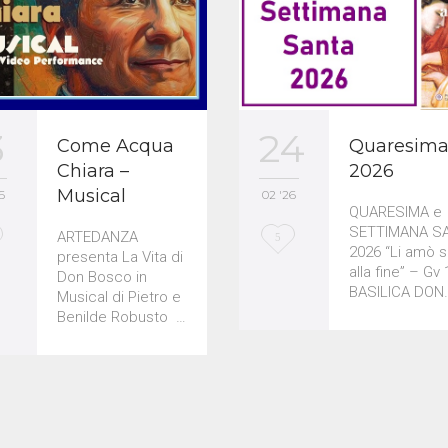
3
24
Come Acqua
Quaresim
Chiara –
2026
Musical
6
02 '26
QUARESIMA e
SETTIMANA S
ARTEDANZA
L
5
2026 “Li amò s
presenta La Vita di
o
alla fine” – Gv 
Don Bosco in
BASILICA DON
Musical di Pietro e
v
Benilde Robusto …
e
i
t