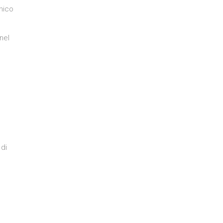
enico
nel
 di