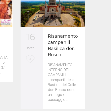
12
16
a
Risanamento
campanili
Basilica don
10 '25
10 '25
Bosco
ANTA
L
L
1
2
ino
RISANAMENTO
o
o
13.1
INTERNO DEI
…
CAMPANILI
v
v
I campanili della
e
e
Basilica del Colle
don Bosco sono
i
i
un luogo di
t
t
passaggio…