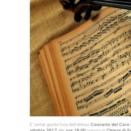
E’ ormai giunta l’ora dell’atteso
Concerto del Coro P
ottobre 2017
alle
ore 18,00
presso la
Chiesa di S