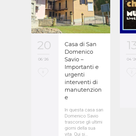
1
20
Casa di San
Domenico
Savio –
04 '2
06 '26
Importanti e
L
L
2
0
urgenti
interventi di
o
o
manutenzion
v
v
e
e
e
In questa casa san
i
i
Domenico Savio
t
t
trascorse gli ultimi
giorni della sua
vita. Qui si…