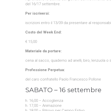
del 16/17 settembre.
Per iscriversi:
iscrizioni entro il 13/09 da presentare al responsab
Costo del Week End:
€ 15,00
Materiale da portare:
cena al sacco, quaderno ad anelli, biro, lenzuola o
Professione Perpetua:
del caro confratello Paolo Francesco Pollone
SABATO – 16 settembre
h. 16,00 – Accoglienza
h. 17,00 – Animazione
h. 18,00 – Ritrovo per Campo Estivo