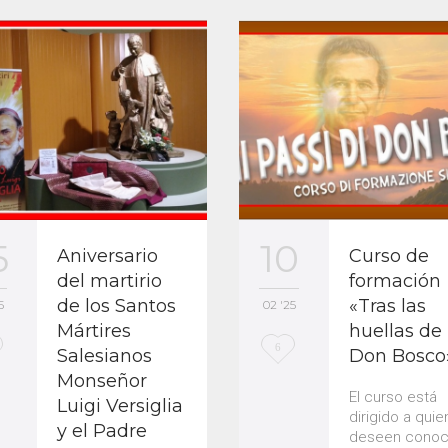
5
10
Aniversario
Curso de
del martirio
formación
de los Santos
«Tras las
5
02 '25
Mártires
huellas de
L
6
Salesianos
Don Bosco
Monseñor
o
El curso está
Luigi Versiglia
v
dirigido a qui
y el Padre
deseen conoc
e