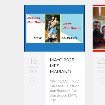
2
15
MAYO 2025 –
MES
MARIANO
02 '2
05 '25
L
L
MAYO 2025 – MES
0
0
MARIANO Basilica
o
o
don Bosco – Colle
don Bosco MAYO
v
v
2025…
e
e