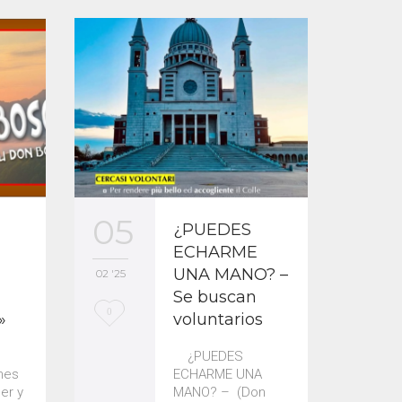
05
03
¿PUEDES
ECHARME
UNA MANO? –
02 '25
02 '25
Se buscan
L
L
0
0
»
voluntarios
o
o
¿PUEDES
v
v
enes
ECHARME UNA
er y
MANO? – (Don
e
e