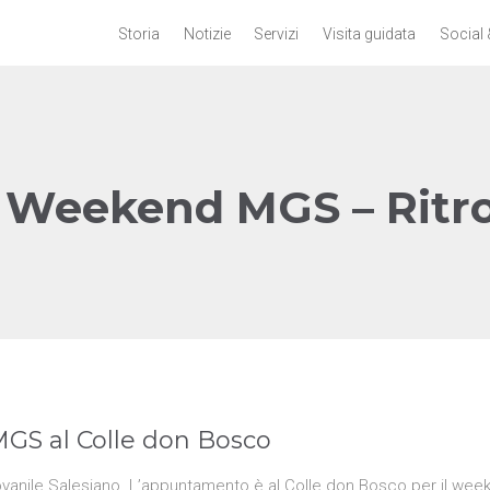
Storia
Notizie
Servizi
Visita guidata
Social 
: Weekend MGS – Ritr
GS al Colle don Bosco
iovanile Salesiano. L’appuntamento è al Colle don Bosco per il wee