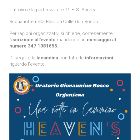
Il ritrovo e la partenza: ore 19 – S. Andrea.
Buonanotte nella Basilica Colle don Bosco.
Per ragioni organizzativi si chiede, cortesemente,
l’
iscrizione all’evento
mandando un
messaggio al
numero 347 1081655.
Di seguito la
locandina
con tutte le
informazioni
riguardo l’evento.