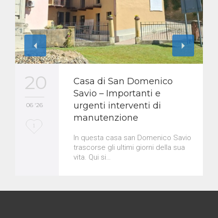
20
Casa di San Domenico
Savio – Importanti e
urgenti interventi di
06 '26
manutenzione
L
1
In questa casa san Domenico Savio
o
trascorse gli ultimi giorni della sua
vita. Qui si…
v
e
i
t