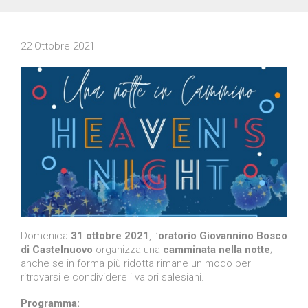
22 Ottobre 2021
Domenica
31 ottobre 2021
, l’
oratorio Giovannino Bosco
di Castelnuovo
organizza una
camminata nella notte
;
anche se in forma più ridotta rimane un modo per
ritrovarsi e condividere i valori salesiani.
Programma: