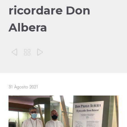
ricordare Don
Albera



31 Agosto 2021