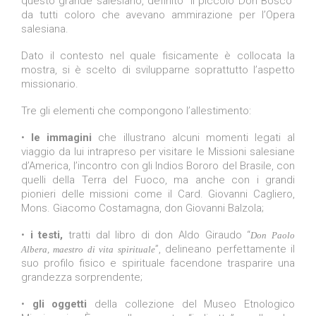
questo grande salesiano, definito “il piccolo Don Bosco”
da tutti coloro che avevano ammirazione per l’Opera
salesiana.
Dato il contesto nel quale fisicamente è collocata la
mostra, si è scelto di svilupparne soprattutto l’aspetto
missionario.
Tre gli elementi che compongono l’allestimento:
•
le immagini
che illustrano alcuni momenti legati al
viaggio da lui intrapreso per visitare le Missioni salesiane
d’America, l’incontro con gli Indios Bororo del Brasile, con
quelli della Terra del Fuoco, ma anche con i grandi
pionieri delle missioni come il Card. Giovanni Cagliero,
Mons. Giacomo Costamagna, don Giovanni Balzola;
•
i testi,
tratti dal libro di don Aldo Giraudo “
Don Paolo
”, delineano perfettamente il
Albera, maestro di vita spirituale
suo profilo fisico e spirituale facendone trasparire una
grandezza sorprendente;
•
gli oggetti
della collezione del Museo Etnologico