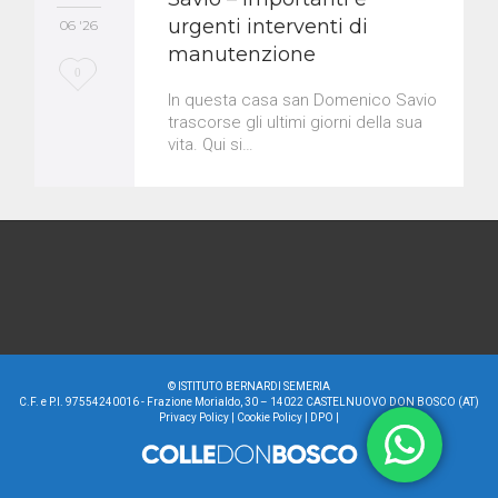
urgenti interventi di
06 '26
manutenzione
L
0
In questa casa san Domenico Savio
o
trascorse gli ultimi giorni della sua
vita. Qui si…
v
e
i
t
©
ISTITUTO BERNARDI SEMERIA
C.F. e P.I. 97554240016 - Frazione Morialdo, 30 – 14022 CASTELNUOVO DON BOSCO (AT)
Privacy Policy
|
Cookie Policy
|
DPO
|