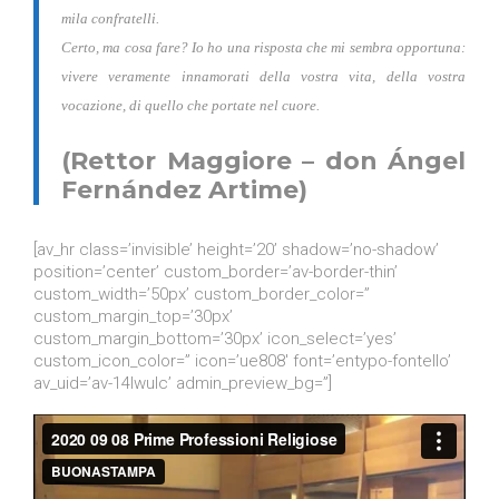
mila confratelli.
Certo, ma cosa fare? Io ho una risposta che mi sembra opportuna:
vivere veramente innamorati della vostra vita, della vostra
vocazione, di quello che portate nel cuore.
(Rettor Maggiore – don Ángel
Fernández Artime)
[av_hr class=’invisible’ height=’20’ shadow=’no-shadow’
position=’center’ custom_border=’av-border-thin’
custom_width=’50px’ custom_border_color=”
custom_margin_top=’30px’
custom_margin_bottom=’30px’ icon_select=’yes’
custom_icon_color=” icon=’ue808′ font=’entypo-fontello’
av_uid=’av-14lwulc’ admin_preview_bg=”]