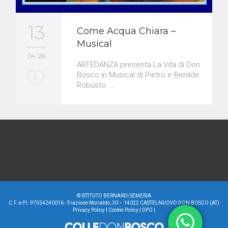
13
Come Acqua Chiara –
Musical
04 '26
ARTEDANZA presenta La Vita di Don
Bosco in Musical di Pietro e Benilde
L
2
Robusto …
o
v
e
i
t
©
ISTITUTO BERNARDI SEMERIA
C.F. e P.I. 97554240016 - Frazione Morialdo, 30 – 14022 CASTELNUOVO DON BOSCO (AT)
Privacy Policy
|
Cookie Policy
|
DPO
|