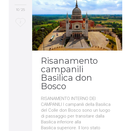
10 '25
Love
2
it
Risanamento
campanili
Basilica don
Bosco
RISANAMENTO INTERNO DEI
CAMPANILI I campanili della Basilica
del Colle don Bosco sono un luogo
di passaggio per transitare dalla
Basilica inferiore alla
Basilica superiore. Il loro stato