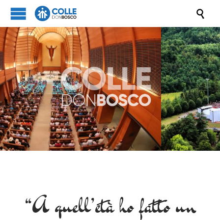

“A quell’età ho fatto un