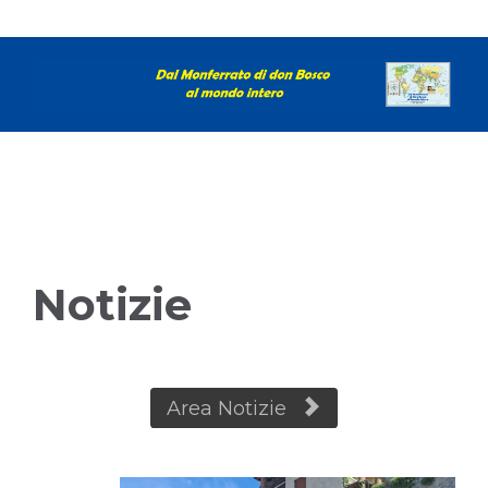
Notizie

Area Notizie