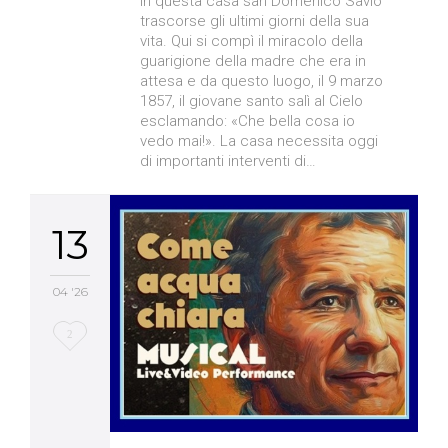
In questa casa san Domenico Savio
trascorse gli ultimi giorni della sua
vita. Qui si compì il miracolo della
guarigione della madre che era in
attesa e da questo luogo, il 9 marzo
1857, il giovane santo salì al Cielo
esclamando: «Che bella cosa io
vedo mai!». La casa necessita oggi
di importanti interventi di…
13
04 '26
Love
2
it