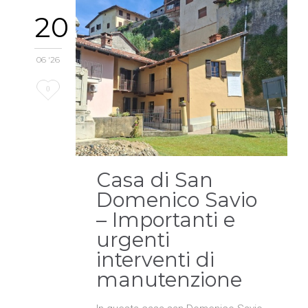
20
06 '26
Love
0
it
Casa di San
Domenico Savio
– Importanti e
urgenti
interventi di
manutenzione