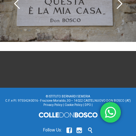
©
ISTITUTO BERNARDI SEMERIA
C.F. e P.I. 97554240016 - Frazione Morialdo, 30 – 14022 CASTELNUOVO DON BOSCO (AT)
Privacy Policy
|
Cookie Policy
|
DPO
|



Follow Us: