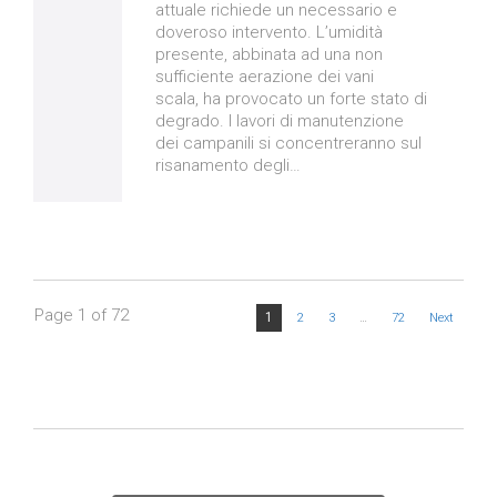
attuale richiede un necessario e
doveroso intervento. L’umidità
presente, abbinata ad una non
sufficiente aerazione dei vani
scala, ha provocato un forte stato di
degrado. I lavori di manutenzione
dei campanili si concentreranno sul
risanamento degli…
Page 1 of 72
1
2
3
…
72
Next