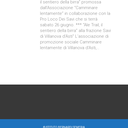
il sentiero della birra” promossa
dall’Associazione “Camminare
lentamente” in collaborazione con la
Pro Loco Dei Savi che si terrà
sabato 26 giugno. *** “Ale Trail, il
sentiero della birra” alla frazione Savi
di Villanova d’Asti” L’associazione di
promozione sociale Camminare
lentamente di Villanova d’Asti,…
©
ISTITUTO BERNARDI SEMERIA