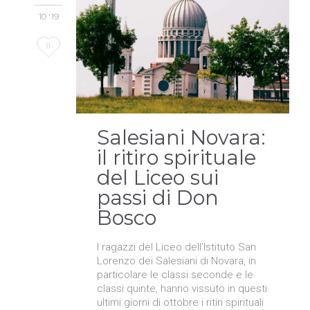
10 '19
Love
0
it
Salesiani Novara:
il ritiro spirituale
del Liceo sui
passi di Don
Bosco
I ragazzi del Liceo dell’Istituto San
Lorenzo dei Salesiani di Novara, in
particolare le classi seconde e le
classi quinte, hanno vissuto in questi
ultimi giorni di ottobre i ritiri spirituali