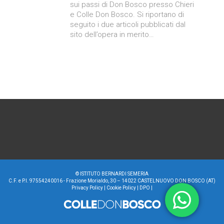
sui passi di Don Bosco presso Chieri
e Colle Don Bosco. Si riportano di
seguito i due articoli pubblicati dal
sito dell’opera in merito…
©
ISTITUTO BERNARDI SEMERIA
C.F. e P.I. 97554240016 - Frazione Morialdo, 30 – 14022 CASTELNUOVO DON BOSCO (AT)
Privacy Policy
|
Cookie Policy
|
DPO
|