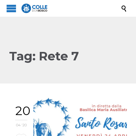

Tag:
Rete 7
20
04 '20