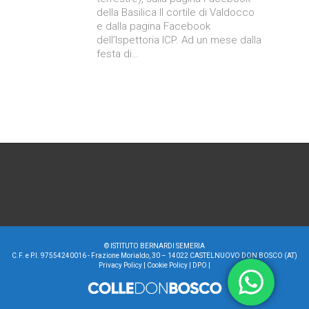
della Basilica Il cortile di Valdocco
e dalla pagina Facebook
dell’Ispettoria ICP. Ad un mese dalla
festa di…
©
ISTITUTO BERNARDI SEMERIA
C.F. e P.I. 97554240016 - Frazione Morialdo, 30 – 14022 CASTELNUOVO DON BOSCO (AT)
Privacy Policy
|
Cookie Policy
|
DPO
|