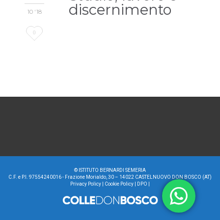
discernimento
10 '18
Love
0
it
©
ISTITUTO BERNARDI SEMERIA
C.F. e P.I. 97554240016 - Frazione Morialdo, 30 – 14022 CASTELNUOVO DON BOSCO (AT)
Privacy Policy
|
Cookie Policy
|
DPO
|