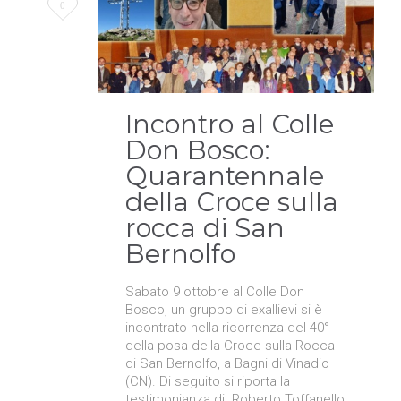
Love
0
it
Incontro al Colle
Don Bosco:
Quarantennale
della Croce sulla
rocca di San
Bernolfo
Sabato 9 ottobre al Colle Don
Bosco, un gruppo di exallievi si è
incontrato nella ricorrenza del 40°
della posa della Croce sulla Rocca
di San Bernolfo, a Bagni di Vinadio
(CN). Di seguito si riporta la
testimonianza di Roberto Toffanello,