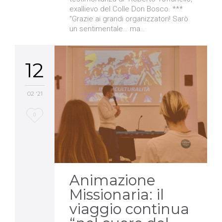
exallievo del Colle Don Bosco. ***
“Grazie ai grandi organizzatori! Sarò
un sentimentale… ma…
12
02 '21
Love
0
it
Animazione
Missionaria: il
viaggio continua