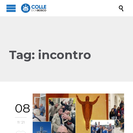

Tag:
incontro
08
11 '21