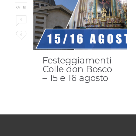
07 '19
0
Love
0
it
Festeggiamenti
Colle don Bosco
– 15 e 16 agosto